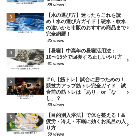
89 views
【水の選び方】迷ったらこれを読
め！水の選び方ガイド｜硬水・軟水
の違いから市販のおすすめ商品まで
完全網羅！
85 views
【昼寝】中高年の昼寝活用法：
10〜15分で回復する正しいやり方
61 views
＃6,【筋トレ】試合に勝つための！
競技力アップ筋トレ完全ガイド 試
合前の筋トレは「あり」or「な
し」？
60 views
【目的別入浴法】で体を整える！♨️
疲労・冷え・不眠に効くお風呂の入
り方
59 views