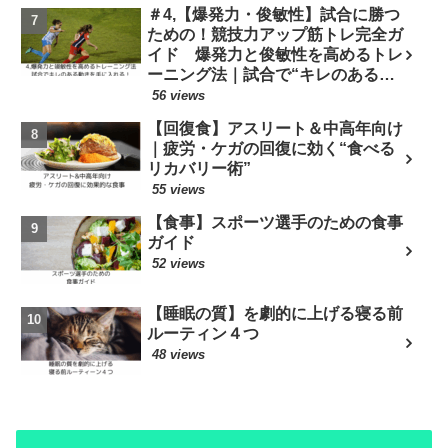
＃4,【爆発力・俊敏性】試合に勝つ
ための！競技力アップ筋トレ完全ガ
イド 爆発力と俊敏性を高めるトレ
ーニング法｜試合で“キレのある動
き”を手に入れる！
56 views
【回復食】アスリート＆中高年向け
｜疲労・ケガの回復に効く“食べる
リカバリー術”
55 views
【食事】スポーツ選手のための食事
ガイド
52 views
【睡眠の質】を劇的に上げる寝る前
ルーティン４つ
48 views