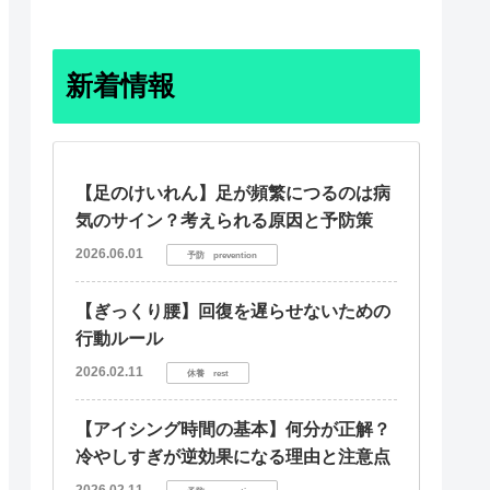
新着情報
【足のけいれん】足が頻繁につるのは病
気のサイン？考えられる原因と予防策
2026.06.01
予防 prevention
【ぎっくり腰】回復を遅らせないための
行動ルール
2026.02.11
休養 rest
【アイシング時間の基本】何分が正解？
冷やしすぎが逆効果になる理由と注意点
2026.02.11