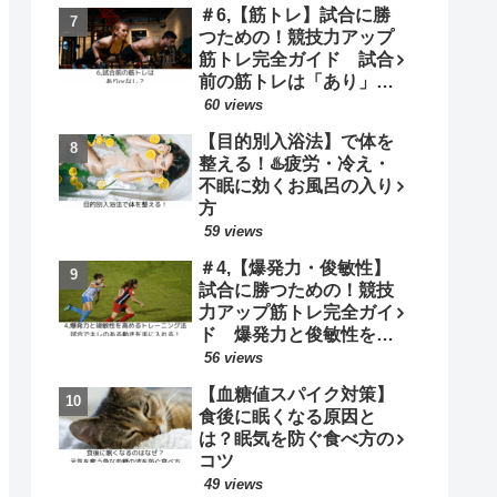
＃6,【筋トレ】試合に勝
つための！競技力アップ
筋トレ完全ガイド 試合
前の筋トレは「あり」
or「なし」？
60 views
【目的別入浴法】で体を
整える！♨️疲労・冷え・
不眠に効くお風呂の入り
方
59 views
＃4,【爆発力・俊敏性】
試合に勝つための！競技
力アップ筋トレ完全ガイ
ド 爆発力と俊敏性を高
めるトレーニング法｜試
56 views
合で“キレのある動き”を
【血糖値スパイク対策】
手に入れる！
食後に眠くなる原因と
は？眠気を防ぐ食べ方の
コツ
49 views