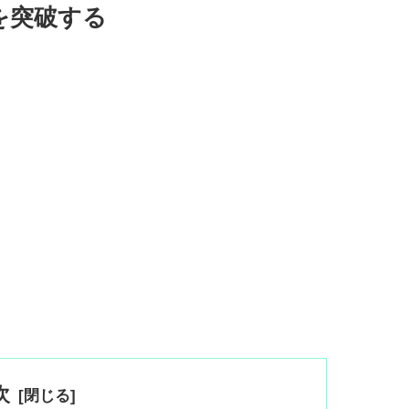
を突破する
次