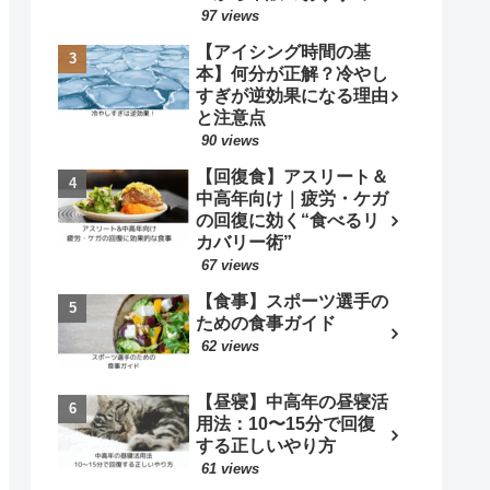
品まで完全網羅！
97 views
【アイシング時間の基
本】何分が正解？冷やし
すぎが逆効果になる理由
と注意点
90 views
【回復食】アスリート＆
中高年向け｜疲労・ケガ
の回復に効く“食べるリ
カバリー術”
67 views
【食事】スポーツ選手の
ための食事ガイド
62 views
【昼寝】中高年の昼寝活
用法：10〜15分で回復
する正しいやり方
61 views