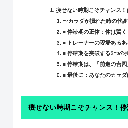
痩せない時期こそチャンス！
〜カラダが慣れた時の代謝
■ 停滞期の正体：体は賢
■ トレーナーの現場ある
■ 停滞期を突破する3つの
■ 停滞期は、「前進の合
■ 最後に：あなたのカラ
痩せない時期こそチャンス！停