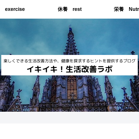
exercise
休養 rest
栄養 Nutri