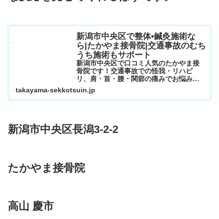
新潟市中央区で整体•鍼灸施術な
ら|たかやま接骨院|交通事故のむち
うち施術もサポート
新潟市中央区で口コミ人気のたかやま接
骨院です！交通事故での怪我・リハビ
リ、肩・首・腰・関節の痛みでお悩みで
はありませんか？どこに行っても改善さ
takayama-sekkotsuin.jp
れなかった痛み・疲労を骨格矯正×鍼灸×
筋膜リリースで根本改善＆早期回復いた
します！交通事故治療は自...
新潟市中央区長潟3-2-2
たかやま接骨院
高山 慶市