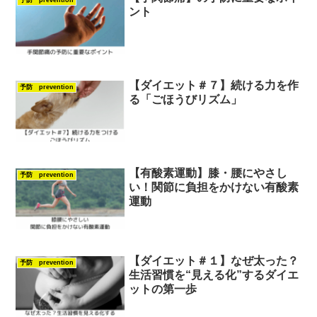
ント
【ダイエット＃７】続ける力を作
予防 prevention
る「ごほうびリズム」
【有酸素運動】膝・腰にやさし
予防 prevention
い！関節に負担をかけない有酸素
運動
【ダイエット＃１】なぜ太った？
予防 prevention
生活習慣を“見える化”するダイエ
ットの第一歩