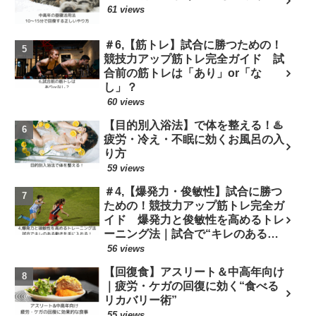
61 views
＃6,【筋トレ】試合に勝つための！
競技力アップ筋トレ完全ガイド 試
合前の筋トレは「あり」or「な
し」？
60 views
【目的別入浴法】で体を整える！♨️
疲労・冷え・不眠に効くお風呂の入
り方
59 views
＃4,【爆発力・俊敏性】試合に勝つ
ための！競技力アップ筋トレ完全ガ
イド 爆発力と俊敏性を高めるトレ
ーニング法｜試合で“キレのある動
き”を手に入れる！
56 views
【回復食】アスリート＆中高年向け
｜疲労・ケガの回復に効く“食べる
リカバリー術”
55 views