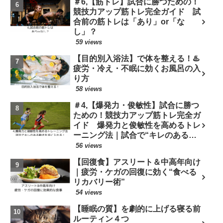
＃6,【筋トレ】試合に勝つための！
競技力アップ筋トレ完全ガイド 試
合前の筋トレは「あり」or「な
し」？
59 views
【目的別入浴法】で体を整える！♨️
疲労・冷え・不眠に効くお風呂の入
り方
58 views
＃4,【爆発力・俊敏性】試合に勝つ
ための！競技力アップ筋トレ完全ガ
イド 爆発力と俊敏性を高めるトレ
ーニング法｜試合で“キレのある動
き”を手に入れる！
56 views
【回復食】アスリート＆中高年向け
｜疲労・ケガの回復に効く“食べる
リカバリー術”
54 views
【睡眠の質】を劇的に上げる寝る前
ルーティン４つ