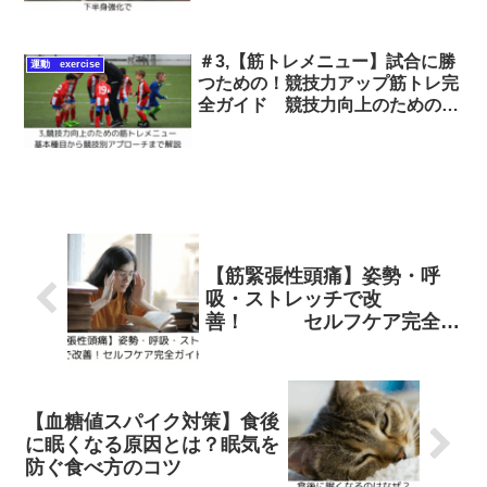
＃3,【筋トレメニュー】試合に勝
運動 exercise
つための！競技力アップ筋トレ完
全ガイド 競技力向上のための筋
トレメニュー｜基本種目から競技
別アプローチまで完全解説！
【筋緊張性頭痛】姿勢・呼
吸・ストレッチで改
善！ セルフケア完全ガ
イド
【血糖値スパイク対策】食後
に眠くなる原因とは？眠気を
防ぐ食べ方のコツ