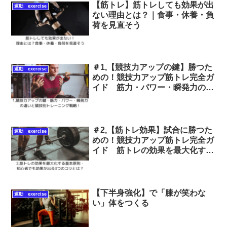
【筋トレ】筋トレしても効果が出
運動 exercise
ない理由とは？｜食事・休養・負
荷を見直そう
＃1,【競技力アップの鍵】勝つた
運動 exercise
めの！競技力アップ筋トレ完全ガ
イド 筋力・パワー・瞬発力の違
いと競技別トレーニング戦略！
＃2,【筋トレ効果】試合に勝つた
運動 exercise
めの！競技力アップ筋トレ完全ガ
イド 筋トレの効果を最大化する
基本原則｜初心者でも成果が出る
3つのコツとは？
【下半身強化】で「膝が笑わな
運動 exercise
い」体をつくる