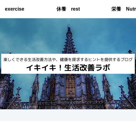
exercise
休養 rest
栄養 Nutri