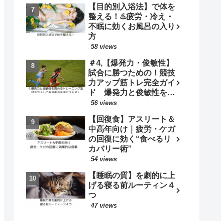
【目的別入浴法】で体を
整える！♨️疲労・冷え・
不眠に効くお風呂の入り
方
58 views
＃4,【爆発力・俊敏性】
試合に勝つための！競技
力アップ筋トレ完全ガイ
ド 爆発力と俊敏性を高
めるトレーニング法｜試
56 views
合で“キレのある動き”を
【回復食】アスリート＆
手に入れる！
中高年向け｜疲労・ケガ
の回復に効く“食べるリ
カバリー術”
54 views
【睡眠の質】を劇的に上
げる寝る前ルーティン４
つ
47 views