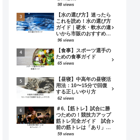
98 views
【水の選び方】迷ったら
これを読め！水の選び方
ガイド｜硬水・軟水の違
いから市販のおすすめ商
品まで完全網羅！
96 views
【食事】スポーツ選手の
ための食事ガイド
65 views
【昼寝】中高年の昼寝活
用法：10〜15分で回復
する正しいやり方
62 views
＃6,【筋トレ】試合に勝
つための！競技力アップ
筋トレ完全ガイド 試合
前の筋トレは「あり」
or「なし」？
59 views