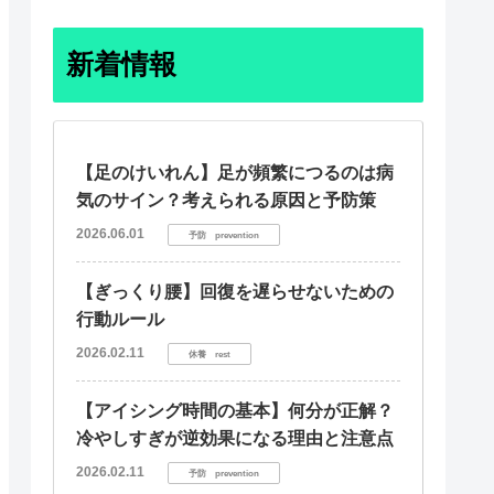
新着情報
【足のけいれん】足が頻繁につるのは病
気のサイン？考えられる原因と予防策
2026.06.01
予防 prevention
【ぎっくり腰】回復を遅らせないための
行動ルール
2026.02.11
休養 rest
【アイシング時間の基本】何分が正解？
冷やしすぎが逆効果になる理由と注意点
2026.02.11
予防 prevention